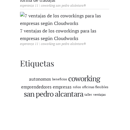
forma de trabajar
esperanza 11 | coworking san pedro alcántara®
7 ventajas de los coworkings para las
empresas según Cloudworks
esperanza 11 | coworking san pedro alcántara®
Etiquetas
coworking
autonomos
beneficios
emprendedores
empresas
oficinas flexibles
niños
san pedro alcantara
ventajas
taller