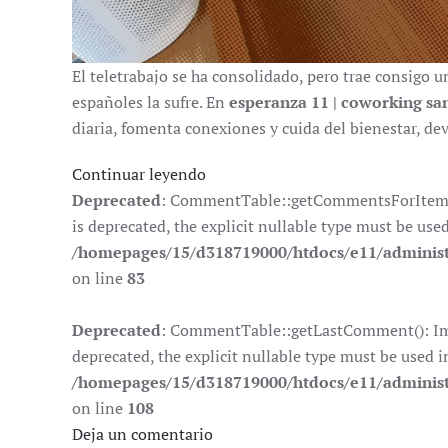
El teletrabajo se ha consolidado, pero trae consigo u
españoles la sufre. En
esperanza 11 | coworking sa
diaria, fomenta conexiones y cuida del bienestar, de
Continuar leyendo
Deprecated
: CommentTable::getCommentsForItem():
is deprecated, the explicit nullable type must be use
/homepages/15/d318719000/htdocs/e11/adminis
on line
83
Deprecated
: CommentTable::getLastComment(): Impl
deprecated, the explicit nullable type must be used i
/homepages/15/d318719000/htdocs/e11/adminis
on line
108
Deja un comentario