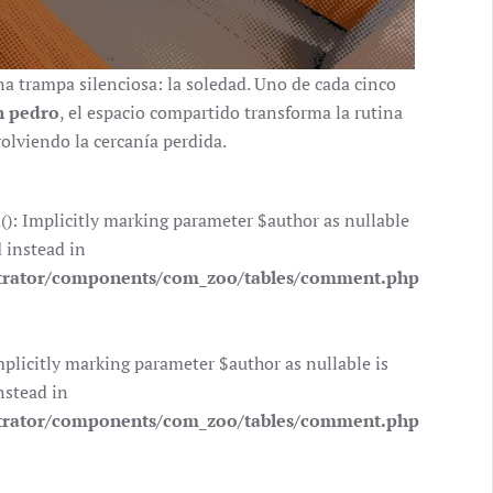
na trampa silenciosa: la soledad. Uno de cada cinco
n pedro
, el espacio compartido transforma la rutina
volviendo la cercanía perdida.
 Implicitly marking parameter $author as nullable
d instead in
trator/components/com_zoo/tables/comment.php
icitly marking parameter $author as nullable is
nstead in
trator/components/com_zoo/tables/comment.php