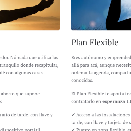
Plan Flexible
dor. Nómada que utiliza las
Eres autónomo y emprendedor
 tranquilo donde recapitular,
allá para acá, aunque necesi
fé con algunas caras
ordenar la agenda, comparti
conocidas.
l ahorro que supone
El Plan Flexible te aporta t
o
:
contratarlo en
esperanza 1
ario de tarde, con llave y
✔ Acceso a las instalaciones
tarde, con llave y tarjeta de
dispositivo portátil
✔ Puesto en zona flexible, en