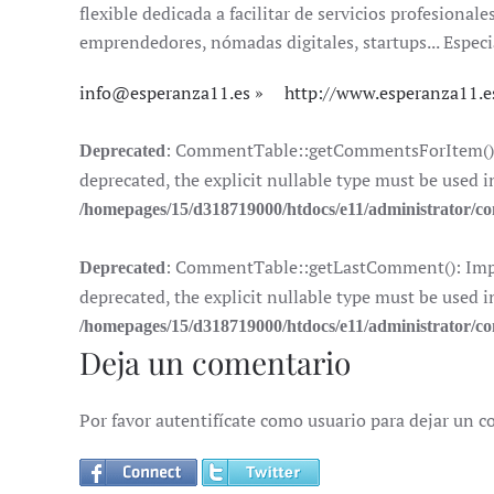
flexible dedicada a facilitar de servicios profesion
emprendedores, nómadas digitales, startups... Especi
info@esperanza11.es
http://www.esperanza11.e
: CommentTable::getCommentsForItem(): I
Deprecated
deprecated, the explicit nullable type must be used i
/homepages/15/d318719000/htdocs/e11/administrator/
: CommentTable::getLastComment(): Impli
Deprecated
deprecated, the explicit nullable type must be used i
/homepages/15/d318719000/htdocs/e11/administrator/
Deja un comentario
Por favor autentifícate como usuario para dejar un c