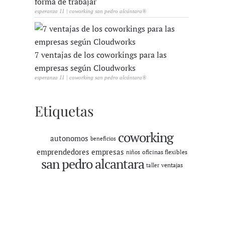
forma de trabajar
esperanza 11 | coworking san pedro alcántara®
7 ventajas de los coworkings para las
empresas según Cloudworks
esperanza 11 | coworking san pedro alcántara®
Etiquetas
coworking
autonomos
beneficios
emprendedores
empresas
oficinas flexibles
niños
san pedro alcantara
ventajas
taller