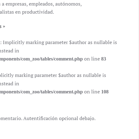
ales a empresas, empleados, autónomos,
alistas en productividad.
s
mplicitly marking parameter $author as nullable is
nstead in
on line
components/com_zoo/tables/comment.php
83
citly marking parameter $author as nullable is
nstead in
on line
components/com_zoo/tables/comment.php
108
omentario. Autentificación opcional debajo.