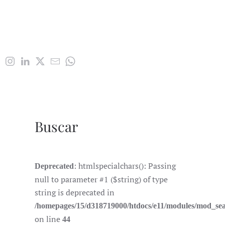
Buscar
: htmlspecialchars(): Passing
Deprecated
null to parameter #1 ($string) of type
string is deprecated in
/homepages/15/d318719000/htdocs/e11/modules/mod_se
on line
44