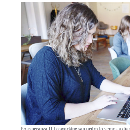
En
lo vemos a diar
esperanza 11 | coworking san pedro