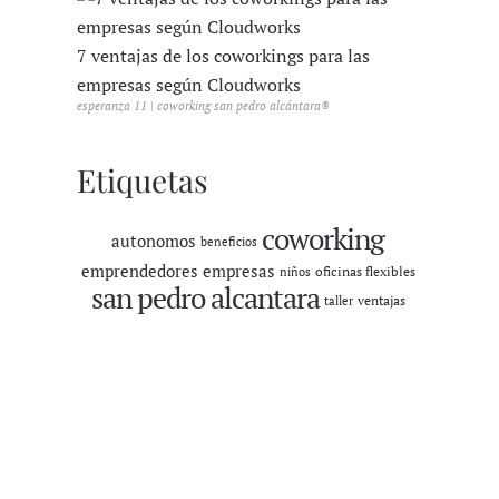
7 ventajas de los coworkings para las
empresas según Cloudworks
esperanza 11 | coworking san pedro alcántara®
Etiquetas
coworking
autonomos
beneficios
emprendedores
empresas
oficinas flexibles
niños
san pedro alcantara
ventajas
taller