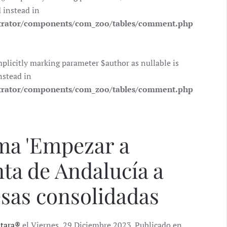
d instead in
trator/components/com_zoo/tables/comment.php
icitly marking parameter $author as nullable is
nstead in
trator/components/com_zoo/tables/comment.php
ma 'Empezar a
nta de Andalucía a
esas consolidadas
ntara®
el Viernes, 29 Diciembre 2023. Publicado en