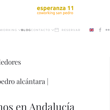
WORKING
BLOG
CONTACTO
RESERVAR
dedores
edro alcántara |
os en Andalucía