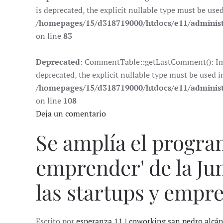
is deprecated, the explicit nullable type must be use
/homepages/15/d318719000/htdocs/e11/adminis
on line
83
Deprecated
: CommentTable::getLastComment(): Impl
deprecated, the explicit nullable type must be used i
/homepages/15/d318719000/htdocs/e11/adminis
on line
108
Deja un comentario
Se amplía el progra
emprender' de la Ju
las startups y empr
Escrito por
esperanza 11 | coworking san pedro alcá