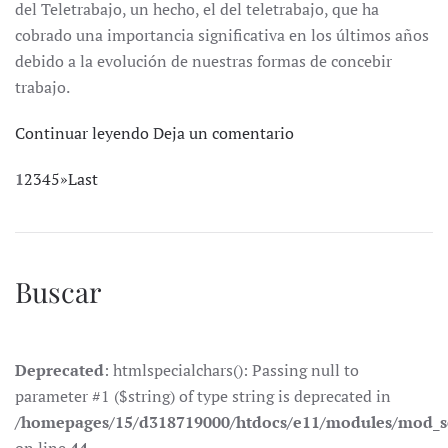
del Teletrabajo, un hecho, el del teletrabajo, que ha
cobrado una importancia significativa en los últimos años
debido a la evolución de nuestras formas de concebir
trabajo.
Continuar leyendo
Deja un comentario
1
2
3
4
5
»
Last
Buscar
Deprecated
: htmlspecialchars(): Passing null to
parameter #1 ($string) of type string is deprecated in
/homepages/15/d318719000/htdocs/e11/modules/mod_s
on line
44