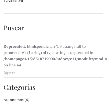
1
2
3
4
5
»
Last
Buscar
Deprecated
: htmlspecialchars(): Passing null to
parameter #1 ($string) of type string is deprecated in
/homepages/15/d318719000/htdocs/e11/modules/mod_s
on line
44
Categorías
Autónomos (6)