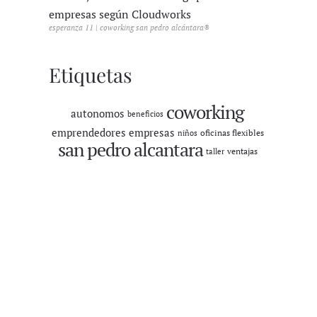
empresas según Cloudworks
esperanza 11 | coworking san pedro alcántara®
Etiquetas
coworking
autonomos
beneficios
emprendedores
empresas
oficinas flexibles
niños
san pedro alcantara
ventajas
taller