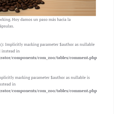
working. Hoy damos un paso más hacia la
ápsulas.
 Implicitly marking parameter $author as nullable
d instead in
trator/components/com_zoo/tables/comment.php
icitly marking parameter $author as nullable is
nstead in
trator/components/com_zoo/tables/comment.php