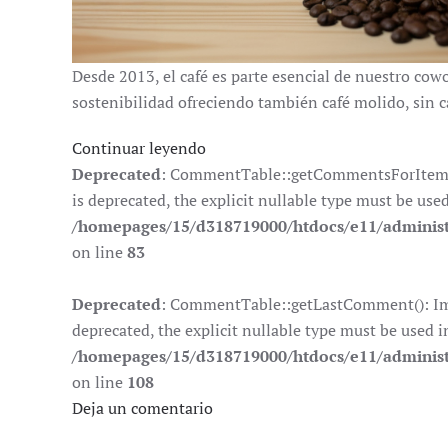
Desde 2013, el café es parte esencial de nuestro co
sostenibilidad ofreciendo también café molido, sin c
Continuar leyendo
Deprecated
: CommentTable::getCommentsForItem():
is deprecated, the explicit nullable type must be use
/homepages/15/d318719000/htdocs/e11/adminis
on line
83
Deprecated
: CommentTable::getLastComment(): Impl
deprecated, the explicit nullable type must be used i
/homepages/15/d318719000/htdocs/e11/adminis
on line
108
Deja un comentario