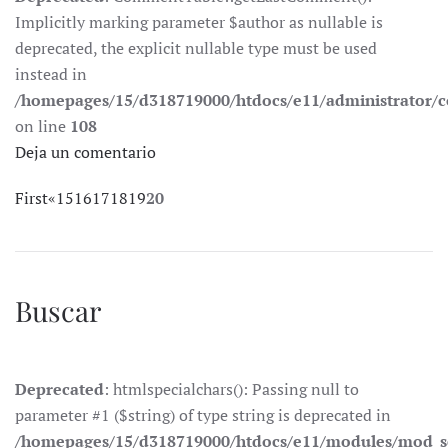
Implicitly marking parameter $author as nullable is
deprecated, the explicit nullable type must be used
instead in
/homepages/15/d318719000/htdocs/e11/administrator
on line
108
Deja un comentario
First
«
15
16
17
18
19
20
Buscar
Deprecated
: htmlspecialchars(): Passing null to
parameter #1 ($string) of type string is deprecated in
/homepages/15/d318719000/htdocs/e11/modules/mod_s