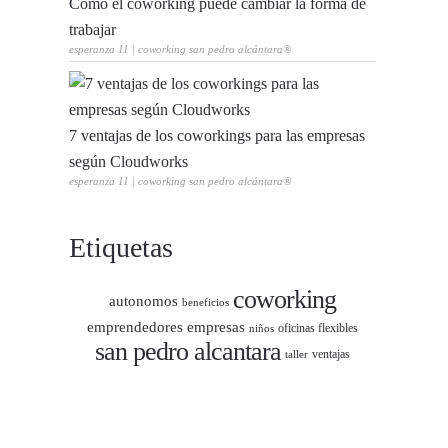
Cómo el coworking puede cambiar la forma de
trabajar
esperanza 11 | coworking san pedro alcántara®
7 ventajas de los coworkings para las empresas
según Cloudworks
esperanza 11 | coworking san pedro alcántara®
Etiquetas
coworking
autonomos
beneficios
emprendedores
empresas
oficinas flexibles
niños
san pedro alcantara
ventajas
taller