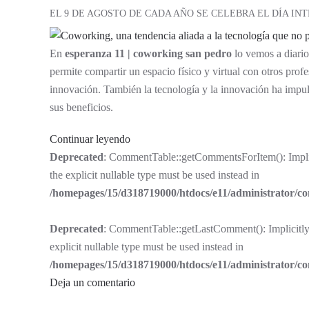
EL 9 DE AGOSTO DE CADA AÑO SE CELEBRA EL DÍA I
En
esperanza 11 | coworking san pedro
lo vemos a diario
permite compartir un espacio físico y virtual con otros profe
innovación. También la tecnología y la innovación ha impul
sus beneficios.
Continuar leyendo
Deprecated
: CommentTable::getCommentsForItem(): Implici
the explicit nullable type must be used instead in
/homepages/15/d318719000/htdocs/e11/administrator/
Deprecated
: CommentTable::getLastComment(): Implicitly 
explicit nullable type must be used instead in
/homepages/15/d318719000/htdocs/e11/administrator/
Deja un comentario