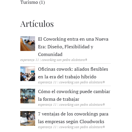
Turismo (1)
Artículos
El Coworking entra en una Nueva
Era: Diseño, Flexibilidad y
Comunidad
esperanza 11 | coworking san pedro alcántara®
Oficinas cowork: aliados flexibles
en la era del trabajo híbrido
esperanza 11 | coworking san pedro alcántara®
Cómo el coworking puede cambiar
la forma de trabajar
esperanza 11 | coworking san pedro alcántara®
7 ventajas de los coworkings para
las empresas según Cloudworks
esperanza 11 | coworking san pedro alcántara®