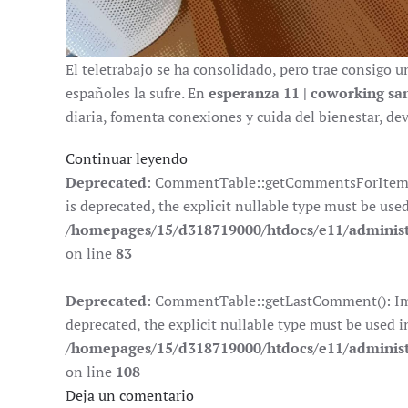
El teletrabajo se ha consolidado, pero trae consigo u
españoles la sufre. En
esperanza 11 | coworking sa
diaria, fomenta conexiones y cuida del bienestar, de
Continuar leyendo
Deprecated
: CommentTable::getCommentsForItem():
is deprecated, the explicit nullable type must be use
/homepages/15/d318719000/htdocs/e11/adminis
on line
83
Deprecated
: CommentTable::getLastComment(): Impl
deprecated, the explicit nullable type must be used i
/homepages/15/d318719000/htdocs/e11/adminis
on line
108
Deja un comentario