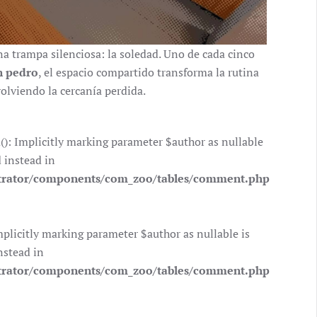
na trampa silenciosa: la soledad. Uno de cada cinco
n pedro
, el espacio compartido transforma la rutina
volviendo la cercanía perdida.
 Implicitly marking parameter $author as nullable
d instead in
trator/components/com_zoo/tables/comment.php
icitly marking parameter $author as nullable is
nstead in
trator/components/com_zoo/tables/comment.php