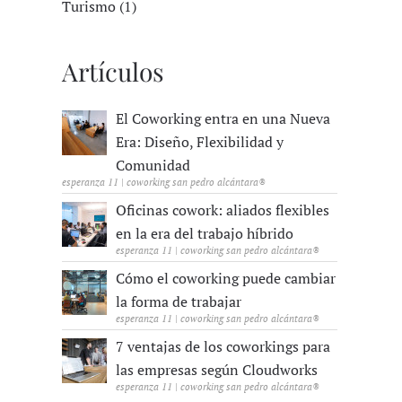
Turismo (1)
Artículos
El Coworking entra en una Nueva
Era: Diseño, Flexibilidad y
Comunidad
esperanza 11 | coworking san pedro alcántara®
Oficinas cowork: aliados flexibles
en la era del trabajo híbrido
esperanza 11 | coworking san pedro alcántara®
Cómo el coworking puede cambiar
la forma de trabajar
esperanza 11 | coworking san pedro alcántara®
7 ventajas de los coworkings para
las empresas según Cloudworks
esperanza 11 | coworking san pedro alcántara®