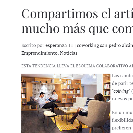
Compartimos el artí
mucho más que comp
Escrito por
esperanza 11 | coworking san pedro alcá
Emprendimiento
,
Noticias
ESTA TENDENCIA LLEVA EL ESQUEMA COLABORATIVO AL
Las cambi
de parir t
"coliving"
(
nuevos pr
En un mun
flexibilid
prefieren 