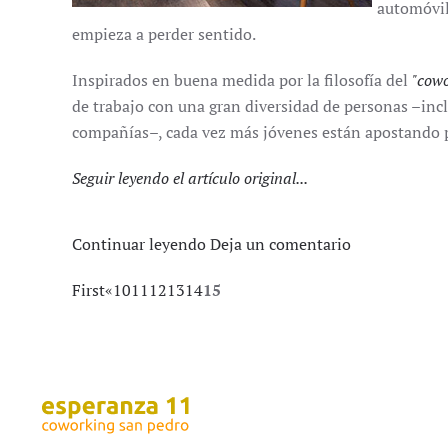
automóvile
empieza a perder sentido.
Inspirados en buena medida por la filosofía del
"cowo
de trabajo con una gran diversidad de personas –inc
compañías–, cada vez más jóvenes están apostando p
Seguir leyendo el artículo original...
Continuar leyendo
Deja un comentario
First
«
10
11
12
13
14
15