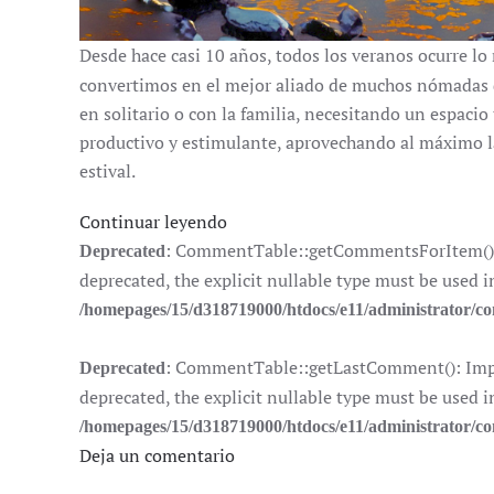
Desde hace casi 10 años, todos los veranos ocurre l
convertimos en el mejor aliado de muchos nómadas di
en solitario o con la familia, necesitando un espaci
productivo y estimulante, aprovechando al máximo l
estival.
Continuar leyendo
: CommentTable::getCommentsForItem(): I
Deprecated
deprecated, the explicit nullable type must be used i
/homepages/15/d318719000/htdocs/e11/administrator/
: CommentTable::getLastComment(): Impli
Deprecated
deprecated, the explicit nullable type must be used i
/homepages/15/d318719000/htdocs/e11/administrator/
Deja un comentario