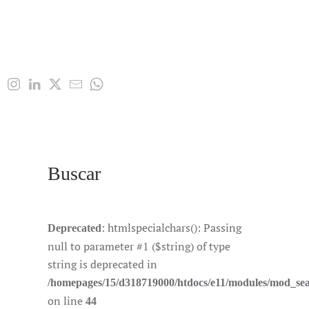
Buscar
: htmlspecialchars(): Passing
Deprecated
null to parameter #1 ($string) of type
string is deprecated in
/homepages/15/d318719000/htdocs/e11/modules/mod_se
on line
44