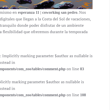
o mismo en
. Nos
esperanza 11 | coworking san pedro
gitales que llegan a la Costa del Sol de vacaciones,
o tranquilo donde poder disfrutar de un ambiente
a flexibilidad que ofrecemos durante la temporada
mplicitly marking parameter $author as nullable is
nstead in
on line
components/com_zoo/tables/comment.php
83
citly marking parameter $author as nullable is
nstead in
on line
components/com_zoo/tables/comment.php
108