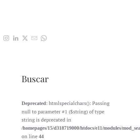
Buscar
: htmlspecialchars(): Passing
Deprecated
null to parameter #1 ($string) of type
string is deprecated in
/homepages/15/d318719000/htdocs/e11/modules/mod_se
on line
44