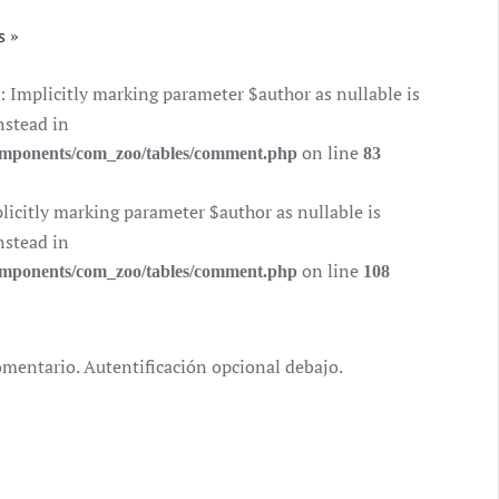
s
mplicitly marking parameter $author as nullable is
nstead in
on line
components/com_zoo/tables/comment.php
83
citly marking parameter $author as nullable is
nstead in
on line
components/com_zoo/tables/comment.php
108
omentario. Autentificación opcional debajo.