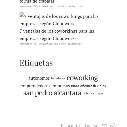
forma de trabajar
esperanza 11 | coworking san pedro alcántara®
7 ventajas de los coworkings para las
empresas según Cloudworks
esperanza 11 | coworking san pedro alcántara®
Etiquetas
coworking
autonomos
beneficios
emprendedores
empresas
oficinas flexibles
niños
san pedro alcantara
ventajas
taller