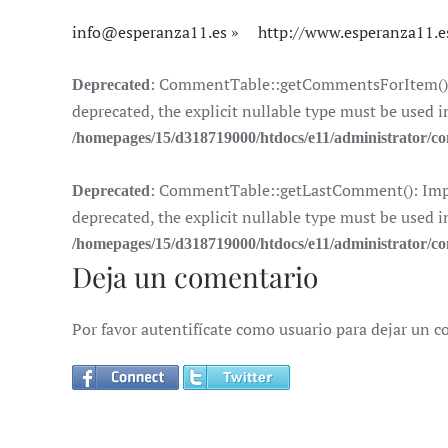
info@esperanza11.es
http://www.esperanza11.e
: CommentTable::getCommentsForItem(): I
Deprecated
deprecated, the explicit nullable type must be used i
/homepages/15/d318719000/htdocs/e11/administrator/
: CommentTable::getLastComment(): Impli
Deprecated
deprecated, the explicit nullable type must be used i
/homepages/15/d318719000/htdocs/e11/administrator/
Deja un comentario
Por favor autentifícate como usuario para dejar un c