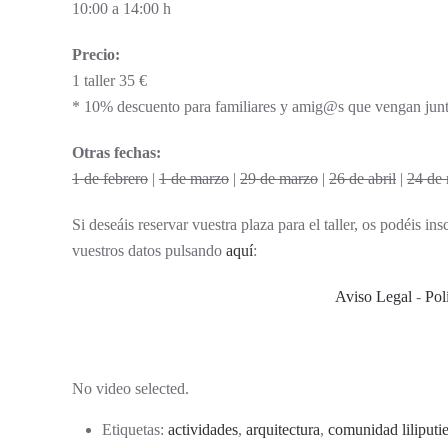
10:00 a 14:00 h
Precio:
1 taller 35 €
* 10% descuento para familiares y amig@s que vengan jun
Otras fechas:
1 de febrero
|
1 de marzo
|
29 de marzo
|
26 de abril
|
24 de
Si deseáis reservar vuestra plaza para el taller, os podéis in
vuestros datos pulsando
aquí
:
Aviso Legal
-
Pol
No video selected.
Etiquetas:
actividades
,
arquitectura
,
comunidad liliputi