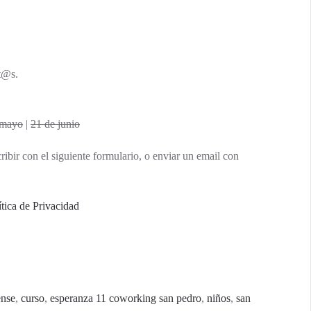
t@s.
 mayo
|
21 de junio
scribir con el siguiente formulario, o enviar un email con
ítica de Privacidad
ense
,
curso
,
esperanza 11 coworking san pedro
,
niños
,
san