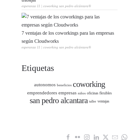
esperanza 11 | coworking san pedro alcántara®
7 ventajas de los coworkings para las empresas
según Cloudworks
esperanza 11 | coworking san pedro alcántara®
Etiquetas
coworking
autonomos
beneficios
emprendedores
empresas
oficinas flexibles
niños
san pedro alcantara
ventajas
taller