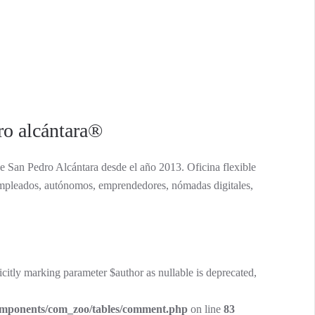
ro alcántara®
e San Pedro Alcántara desde el año 2013. Oficina flexible
, empleados, autónomos, emprendedores, nómadas digitales,
tly marking parameter $author as nullable is deprecated,
components/com_zoo/tables/comment.php
on line
83