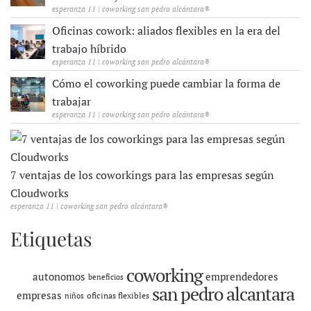
esperanza 11 | coworking san pedro alcántara®
Oficinas cowork: aliados flexibles en la era del
trabajo híbrido
esperanza 11 | coworking san pedro alcántara®
Cómo el coworking puede cambiar la forma de
trabajar
esperanza 11 | coworking san pedro alcántara®
7 ventajas de los coworkings para las empresas según
Cloudworks
esperanza 11 | coworking san pedro alcántara®
Etiquetas
coworking
autonomos
emprendedores
beneficios
san pedro alcantara
empresas
oficinas flexibles
niños