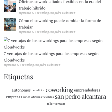
Oficinas cowork: aliados flexibles en la era del
trabajo híbrido
esperanza 11 | coworking san pedro alcántara®
Cómo el coworking puede cambiar la forma de
trabajar
esperanza 11 | coworking san pedro alcántara®
7 ventajas de los coworkings para las empresas según
Cloudworks
esperanza 11 | coworking san pedro alcántara®
Etiquetas
coworking
autonomos
emprendedores
beneficios
san pedro alcantara
empresas
oficinas flexibles
niños
ventajas
taller