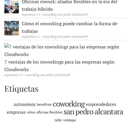
Oficinas cowork: aliados flexibles en la era del
trabajo híbrido
esperanza 11 | coworking san pedro alcántara®
Cómo el coworking puede cambiar la forma de
trabajar
esperanza 11 | coworking san pedro alcántara®
7 ventajas de los coworkings para las empresas según
Cloudworks
esperanza 11 | coworking san pedro alcántara®
Etiquetas
coworking
autonomos
emprendedores
beneficios
san pedro alcantara
empresas
oficinas flexibles
niños
ventajas
taller