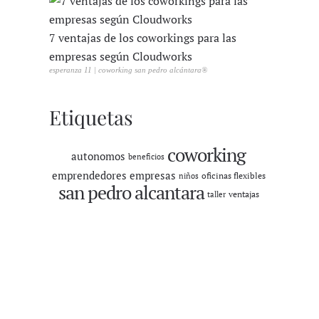
7 ventajas de los coworkings para las
empresas según Cloudworks
esperanza 11 | coworking san pedro alcántara®
Etiquetas
coworking
autonomos
beneficios
emprendedores
empresas
oficinas flexibles
niños
san pedro alcantara
ventajas
taller