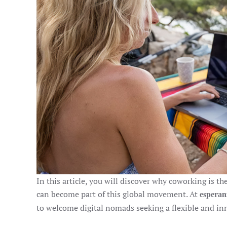
In this article, you will discover why coworking is 
can become part of this global movement. At
esperan
to welcome digital nomads seeking a flexible and in