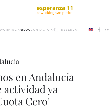
WORKING
BLOG
CONTACTO
RESERVAR
dalucia
os en Andalucía
 actividad ya
'Cuota Cero'