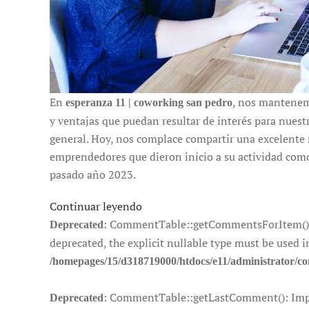
En
, nos mantenem
esperanza 11 | coworking san pedro
y ventajas que puedan resultar de interés para nuest
general. Hoy, nos complace compartir una excelente 
emprendedores que dieron inicio a su actividad com
pasado año 2023.
Continuar leyendo
: CommentTable::getCommentsForItem(): I
Deprecated
deprecated, the explicit nullable type must be used i
/homepages/15/d318719000/htdocs/e11/administrator/
: CommentTable::getLastComment(): Impli
Deprecated