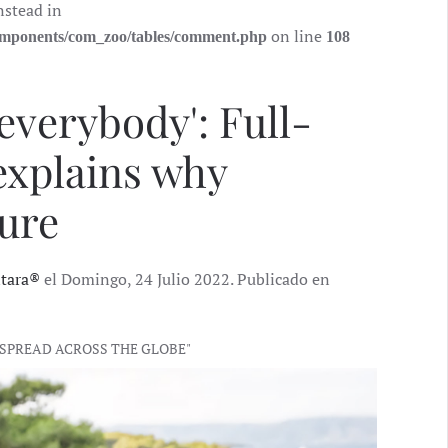
nstead in
on line
components/com_zoo/tables/comment.php
108
everybody': Full-
explains why
ture
ntara®
el Domingo, 24 Julio 2022. Publicado en
 SPREAD ACROSS THE GLOBE"