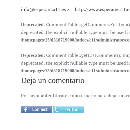
info@esperanza11.es
http://www.esperanza11.e
: CommentTable::getCommentsForItem(): I
Deprecated
deprecated, the explicit nullable type must be used i
/homepages/15/d318719000/htdocs/e11/administrator/
: CommentTable::getLastComment(): Impli
Deprecated
deprecated, the explicit nullable type must be used i
/homepages/15/d318719000/htdocs/e11/administrator/
Deja un comentario
Por favor autentifícate como usuario para dejar un c