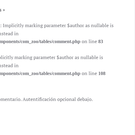
s
mplicitly marking parameter $author as nullable is
nstead in
on line
components/com_zoo/tables/comment.php
83
citly marking parameter $author as nullable is
nstead in
on line
components/com_zoo/tables/comment.php
108
omentario. Autentificación opcional debajo.