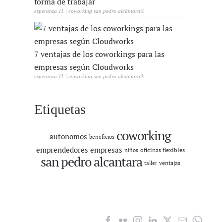
forma de trabajar
esperanza 11 | coworking san pedro alcántara®
7 ventajas de los coworkings para las
empresas según Cloudworks
esperanza 11 | coworking san pedro alcántara®
Etiquetas
coworking
autonomos
beneficios
emprendedores
empresas
oficinas flexibles
niños
san pedro alcantara
ventajas
taller