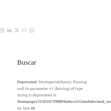
Buscar
: htmlspecialchars(): Passing
Deprecated
null to parameter #1 ($string) of type
string is deprecated in
/homepages/15/d318719000/htdocs/e11/modules/mod_se
on line
44