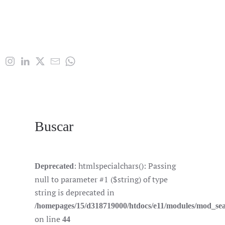
Buscar
: htmlspecialchars(): Passing
Deprecated
null to parameter #1 ($string) of type
string is deprecated in
/homepages/15/d318719000/htdocs/e11/modules/mod_se
on line
44