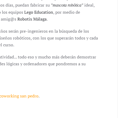
dos días, puedan fabricar su
ideal,
"mascota robótica"
o los equipos
Lego Education
, por medio de
s amig@s
Robotix Málaga
.
iños serán pre-ingenieros en la búsqueda de los
iseños robóticos, con los que superarán todos y cada
l curso.
creatividad... todo eso y mucho más deberán demostrar
dades lógicas y ordenadores que pondremos a su
coworking san pedro
.