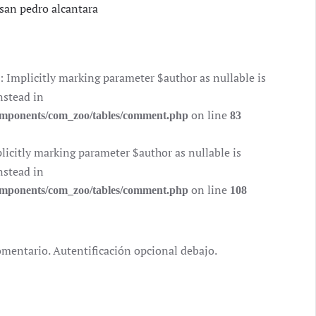
san pedro alcantara
mplicitly marking parameter $author as nullable is
nstead in
on line
components/com_zoo/tables/comment.php
83
citly marking parameter $author as nullable is
nstead in
on line
components/com_zoo/tables/comment.php
108
omentario. Autentificación opcional debajo.