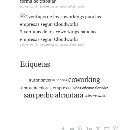
forma de trabajar
esperanza 11 | coworking san pedro alcántara®
7 ventajas de los coworkings para las
empresas según Cloudworks
esperanza 11 | coworking san pedro alcántara®
Etiquetas
coworking
autonomos
beneficios
emprendedores
empresas
oficinas flexibles
niños
san pedro alcantara
ventajas
taller