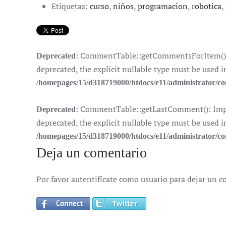
Etiquetas:
curso
,
niños
,
programacion
,
robotica
,
: CommentTable::getCommentsForItem(): I
Deprecated
deprecated, the explicit nullable type must be used i
/homepages/15/d318719000/htdocs/e11/administrator/
: CommentTable::getLastComment(): Impli
Deprecated
deprecated, the explicit nullable type must be used i
/homepages/15/d318719000/htdocs/e11/administrator/
Deja un comentario
Por favor autentifícate como usuario para dejar un c