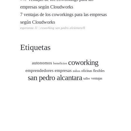
7 ventajas de los coworkings para las empresas
según Cloudworks
esperanza 11 | coworking san pedro alcántara®
Etiquetas
coworking
autonomos
beneficios
emprendedores
empresas
oficinas flexibles
niños
san pedro alcantara
ventajas
taller