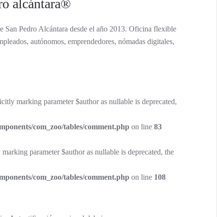
ro alcántara®
e San Pedro Alcántara desde el año 2013. Oficina flexible
, empleados, autónomos, emprendedores, nómadas digitales,
tly marking parameter $author as nullable is deprecated,
components/com_zoo/tables/comment.php
on line
83
marking parameter $author as nullable is deprecated, the
components/com_zoo/tables/comment.php
on line
108