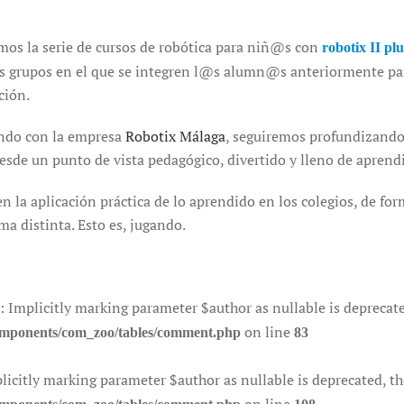
os la serie de cursos de robótica para niñ@s con
robotix II plu
s grupos en el que se integren l@s alumn@s anteriormente par
ción.
ndo con la empresa
Robotix Málaga
, seguiremos profundizando
sde un punto de vista pedagógico, divertido y lleno de aprendiz
n la aplicación práctica de lo aprendido en los colegios, de f
ma distinta. Esto es, jugando.
plicitly marking parameter $author as nullable is deprecated,
on line
components/com_zoo/tables/comment.php
83
itly marking parameter $author as nullable is deprecated, the 