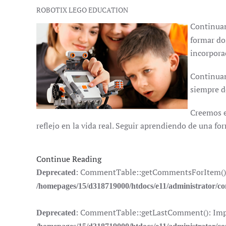
ROBOTIX LEGO EDUCATION
Continuam
formar do
incorpora
Continua
siempre de
Creemos e
reflejo en la vida real. Seguir aprendiendo de una for
Continue Reading
: CommentTable::getCommentsForItem(): Im
Deprecated
/homepages/15/d318719000/htdocs/e11/administrator/
: CommentTable::getLastComment(): Implic
Deprecated