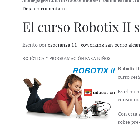
/homepages/15/d318719000/htdocs/e11/administrator/
Deja un comentario
El curso Robotix II s
Escrito por
esperanza 11 | coworking san pedro alcá
ROBÓTICA Y PROGRAMACIÓN PARA NIÑOS
Robotix II
curso será
Es el mom
consumido
Con esta 
sobre pre