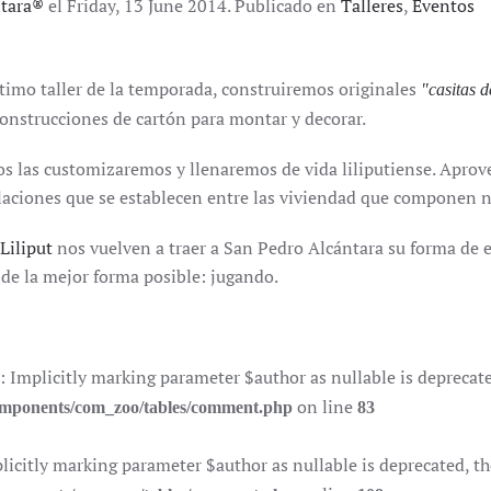
ntara®
el Friday, 13 June 2014. Publicado en
Talleres
,
Eventos
ltimo taller de la temporada, construiremos originales
"casitas 
construcciones de cartón para montar y decorar.
os las customizaremos y llenaremos de vida liliputiense. Apro
elaciones que se establecen entre las viviendad que componen nu
Liliput
nos vuelven a traer a San Pedro Alcántara su forma de e
de la mejor forma posible: jugando.
plicitly marking parameter $author as nullable is deprecated,
on line
components/com_zoo/tables/comment.php
83
itly marking parameter $author as nullable is deprecated, the 