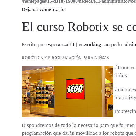
/homepages/15/d318719000/htdocs/e11/administrator/
Deja un comentario
El curso Robotix se ce
Escrito por
esperanza 11 | coworking san pedro alcá
ROBÓTICA Y PROGRAMACIÓN PARA NIÑ@S
Último cu
niños.
Una nueva
montaje y
Imprescind
Dispondremos de todo lo necesario para que formen 
programación que darán movilidad a los robots que ca