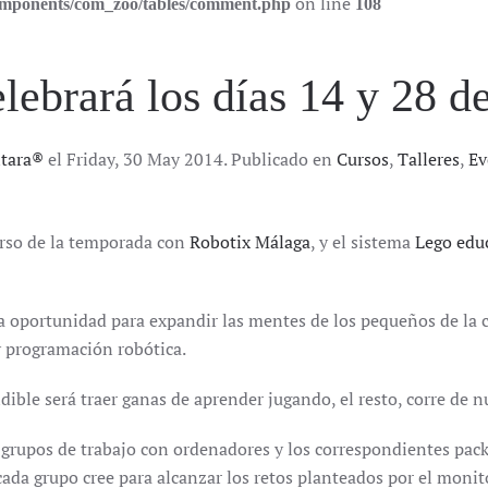
on line
components/com_zoo/tables/comment.php
108
lebrará los días 14 y 28 d
ntara®
el Friday, 30 May 2014. Publicado en
Cursos
,
Talleres
,
Ev
rso de la temporada con
Robotix Málaga
, y el sistema
Lego edu
 oportunidad para expandir las mentes de los pequeños de la c
 programación robótica.
ible será traer ganas de aprender jugando, el resto, corre de n
grupos de trabajo con ordenadores y los correspondientes pack
da grupo cree para alcanzar los retos planteados por el monito