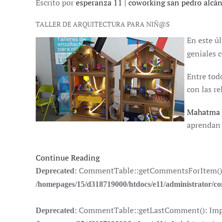
Escrito por
esperanza 11 | coworking san pedro alcá
TALLER DE ARQUITECTURA PARA NIÑ@S
En este ú
geniales 
Entre tod
con las r
Mahatma 
aprendan 
Continue Reading
: CommentTable::getCommentsForItem(): Im
Deprecated
/homepages/15/d318719000/htdocs/e11/administrator/
: CommentTable::getLastComment(): Implic
Deprecated