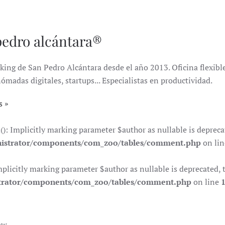
pedro alcántara®
king de San Pedro Alcántara desde el año 2013. Oficina flexible 
das digitales, startups... Especialistas en productividad.
s
Implicitly marking parameter $author as nullable is deprecate
istrator/components/com_zoo/tables/comment.php
on li
citly marking parameter $author as nullable is deprecated, th
trator/components/com_zoo/tables/comment.php
on line
ow.