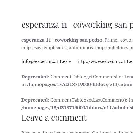
esperanza 11 | coworking san 
esperanza 11 | coworking san pedro
. Primer cowor
empresas, empleados, autónomos, emprendedores, nóma
info@esperanza11.es
http://www.esperanza11.e
Deprecated
: CommentTable::getCommentsForItem(): 
in
/homepages/15/d318719000/htdocs/e11/admin
Deprecated
: CommentTable::getLastComment(): Impli
/homepages/15/d318719000/htdocs/e11/adminis
Leave a comment
Please login to leave a comment. Optional login bel