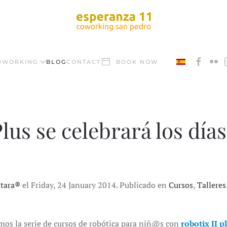
OWORKING
BLOG
CONTACT
BOOK NOW
lus se celebrará los días
ntara®
el Friday, 24 January 2014. Publicado en
Cursos
,
Talleres
os la serie de cursos de robótica para niñ@s con
robotix II p