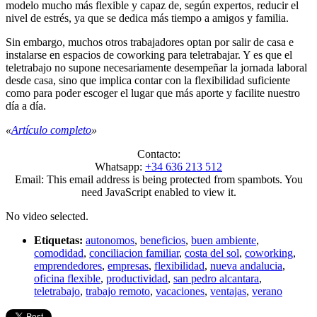
modelo mucho más flexible y capaz de, según expertos, reducir el
nivel de estrés, ya que se dedica más tiempo a amigos y familia.
Sin embargo, muchos otros trabajadores optan por salir de casa e
instalarse en espacios de coworking para teletrabajar. Y es que el
teletrabajo no supone necesariamente desempeñar la jornada laboral
desde casa, sino que implica contar con la flexibilidad suficiente
como para poder escoger el lugar que más aporte y facilite nuestro
día a día.
«
Artículo completo
»
Contacto:
Whatsapp:
+34 636 213 512
Email:
This email address is being protected from spambots. You
need JavaScript enabled to view it.
No video selected.
Etiquetas:
autonomos
,
beneficios
,
buen ambiente
,
comodidad
,
conciliacion familiar
,
costa del sol
,
coworking
,
emprendedores
,
empresas
,
flexibilidad
,
nueva andalucia
,
oficina flexible
,
productividad
,
san pedro alcantara
,
teletrabajo
,
trabajo remoto
,
vacaciones
,
ventajas
,
verano