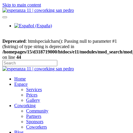
Skip to main content
Deprecated
: htmlspecialchars(): Passing null to parameter #1
($string) of type string is deprecated in
/homepages/15/d318719000/htdocs/e11/modules/mod_search/mod
on line
44
Home
Espace
Services
Prices
Gallery
Coworking
Community
Partners
Sponsors
Coworkers
Blog