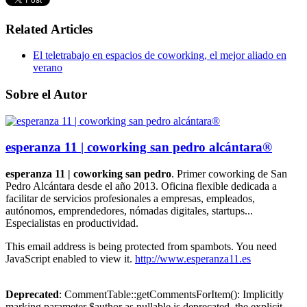
Related Articles
El teletrabajo en espacios de coworking, el mejor aliado en
verano
Sobre el Autor
esperanza 11 | coworking san pedro alcántara®
esperanza 11 | coworking san pedro
. Primer coworking de San
Pedro Alcántara desde el año 2013. Oficina flexible dedicada a
facilitar de servicios profesionales a empresas, empleados,
autónomos, emprendedores, nómadas digitales, startups...
Especialistas en productividad.
This email address is being protected from spambots. You need
JavaScript enabled to view it.
http://www.esperanza11.es
Deprecated
: CommentTable::getCommentsForItem(): Implicitly
marking parameter $author as nullable is deprecated, the explicit