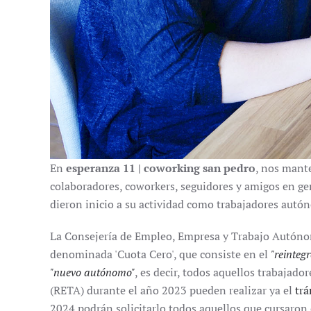
En
esperanza 11 | coworking san pedro
, nos mant
colaboradores, coworkers, seguidores y amigos en ge
dieron inicio a su actividad como trabajadores autó
La Consejería de Empleo, Empresa y Trabajo Autónomo
denominada 'Cuota Cero', que consiste en el
"reintegr
"nuevo autónomo"
, es decir, todos aquellos trabajad
(RETA) durante el año 2023 pueden realizar ya el
trá
2024 podrán solicitarlo todos aquellos que cursaron 