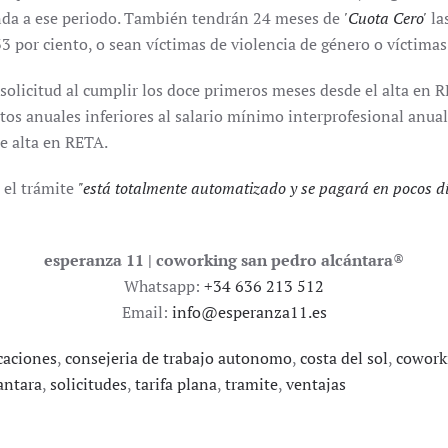
nda a ese periodo. También tendrán 24 meses de
'Cuota Cero'
la
3 por ciento, o sean víctimas de violencia de género o víctimas
 solicitud al cumplir los doce primeros meses desde el alta en 
 anuales inferiores al salario mínimo interprofesional anual
e alta en RETA.
 el trámite
"está totalmente automatizado y se pagará en pocos d
esperanza 11 | coworking san pedro alcántara
®
Whatsapp:
+34 636 213 512
Email:
info@esperanza11.es
caciones
,
consejeria de trabajo autonomo
,
costa del sol
,
cowork
antara
,
solicitudes
,
tarifa plana
,
tramite
,
ventajas