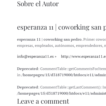
Sobre el Autor
esperanza 11 | coworking san 
esperanza 11 | coworking san pedro
. Primer cowor
empresas, empleados, autónomos, emprendedores, nóma
info@esperanza11.es
http://www.esperanza11.e
Deprecated
: CommentTable::getCommentsForItem(): 
in
/homepages/15/d318719000/htdocs/e11/admin
Deprecated
: CommentTable::getLastComment(): Impli
/homepages/15/d318719000/htdocs/e11/adminis
Leave a comment