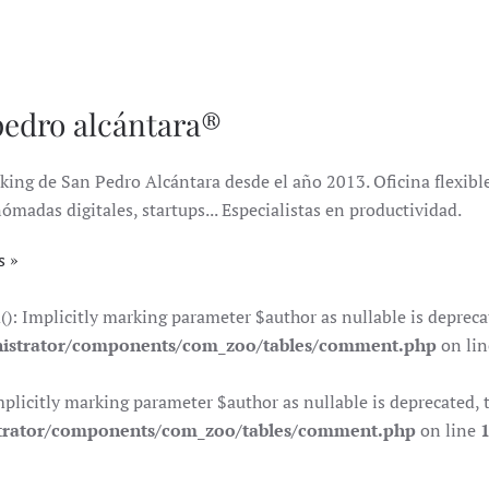
pedro alcántara®
king de San Pedro Alcántara desde el año 2013. Oficina flexible 
das digitales, startups... Especialistas en productividad.
s
Implicitly marking parameter $author as nullable is deprecate
istrator/components/com_zoo/tables/comment.php
on li
citly marking parameter $author as nullable is deprecated, th
trator/components/com_zoo/tables/comment.php
on line