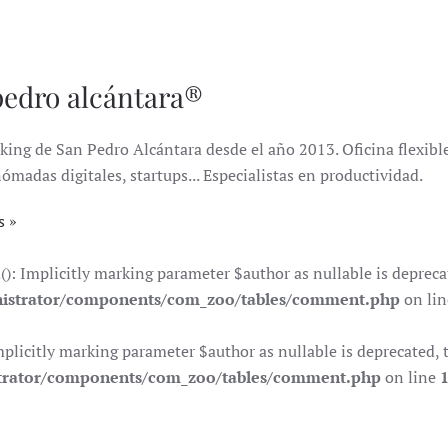
pedro alcántara®
king de San Pedro Alcántara desde el año 2013. Oficina flexible 
das digitales, startups... Especialistas en productividad.
s
Implicitly marking parameter $author as nullable is deprecate
istrator/components/com_zoo/tables/comment.php
on li
citly marking parameter $author as nullable is deprecated, th
trator/components/com_zoo/tables/comment.php
on line