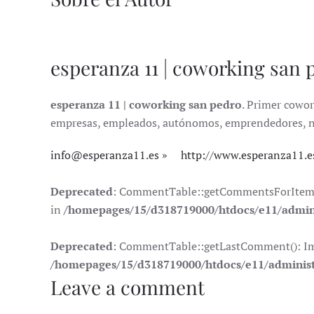
esperanza 11 | coworking san 
esperanza 11 | coworking san pedro
. Primer cowor
empresas, empleados, autónomos, emprendedores, nóma
info@esperanza11.es
http://www.esperanza11.e
Deprecated
: CommentTable::getCommentsForItem(): 
in
/homepages/15/d318719000/htdocs/e11/admin
Deprecated
: CommentTable::getLastComment(): Impli
/homepages/15/d318719000/htdocs/e11/adminis
Leave a comment