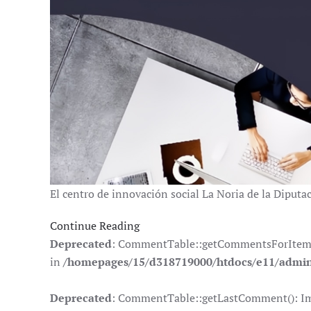
El centro de innovación social La Noria de la Diput
Continue Reading
Deprecated
: CommentTable::getCommentsForItem(): 
in
/homepages/15/d318719000/htdocs/e11/admin
Deprecated
: CommentTable::getLastComment(): Impli