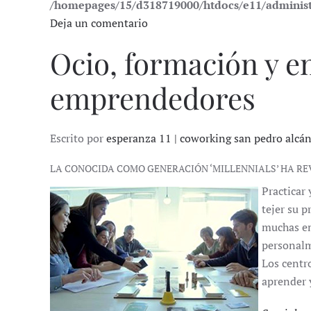
/homepages/15/d318719000/htdocs/e11/adminis
Deja un comentario
Ocio, formación y em
emprendedores
Escrito por
esperanza 11 | coworking san pedro alcá
LA CONOCIDA COMO GENERACIÓN ‘MILLENNIALS’ HA R
Practicar 
tejer su 
muchas em
personal
Los centr
aprender y