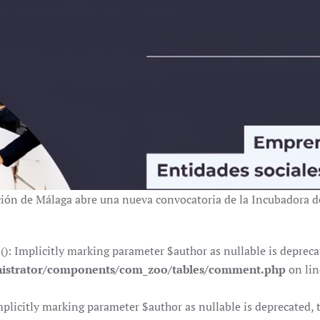
ación de Málaga abre una nueva convocatoria de la Incubadora 
Implicitly marking parameter $author as nullable is deprecate
istrator/components/com_zoo/tables/comment.php
on li
citly marking parameter $author as nullable is deprecated, th