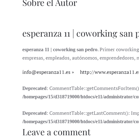
Sobre el Autor
esperanza 11 | coworking san 
. Primer coworking 
esperanza 11 | coworking san pedro
empresas, empleados, autónomos, emprendedores, nóma
info@esperanza11.es
http://www.esperanza11.e
: CommentTable::getCommentsForItem(): Im
Deprecated
/homepages/15/d318719000/htdocs/e11/administrator/
: CommentTable::getLastComment(): Implic
Deprecated
/homepages/15/d318719000/htdocs/e11/administrator/
Leave a comment