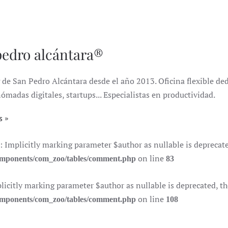
pedro alcántara®
de San Pedro Alcántara desde el año 2013. Oficina flexible dedi
das digitales, startups... Especialistas en productividad.
s
plicitly marking parameter $author as nullable is deprecated,
on line
components/com_zoo/tables/comment.php
83
itly marking parameter $author as nullable is deprecated, the 
on line
components/com_zoo/tables/comment.php
108