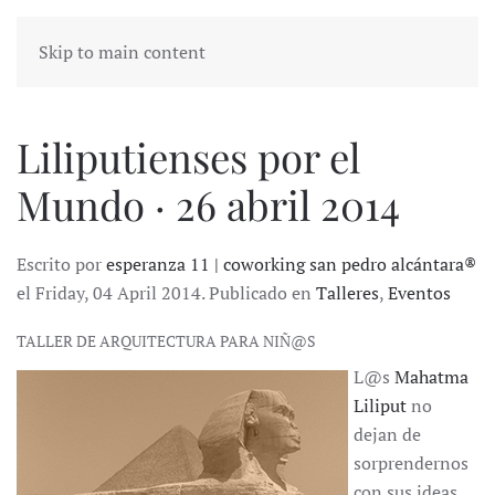
Skip to main content
Liliputienses por el
Mundo · 26 abril 2014
Escrito por
esperanza 11 | coworking san pedro alcántara®
el Friday, 04 April 2014. Publicado en
Talleres
,
Eventos
TALLER DE ARQUITECTURA PARA NIÑ@S
L@s
Mahatma
Liliput
no
dejan de
sorprendernos
con sus ideas