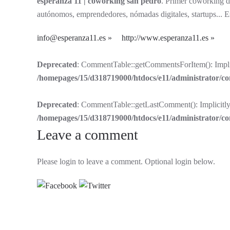
esperanza 11 | coworking san pedro
. Primer coworking de
autónomos, emprendedores, nómadas digitales, startups... Es
info@esperanza11.es
http://www.esperanza11.es
Deprecated
: CommentTable::getCommentsForItem(): Implicit
/homepages/15/d318719000/htdocs/e11/administrator/
Deprecated
: CommentTable::getLastComment(): Implicitly m
/homepages/15/d318719000/htdocs/e11/administrator/
Leave a comment
Please login to leave a comment. Optional login below.