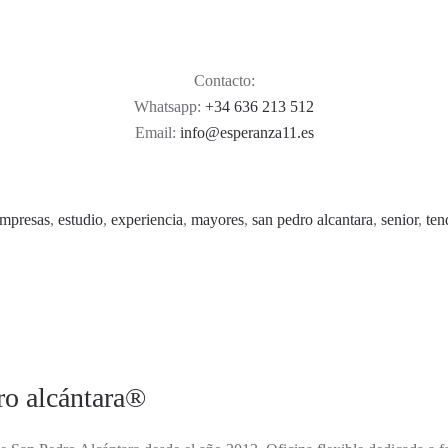
Contacto:
Whatsapp:
+34 636 213 512
Email:
info@esperanza11.es
mpresas
,
estudio
,
experiencia
,
mayores
,
san pedro alcantara
,
senior
,
ten
ro alcántara®