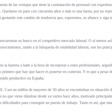
nta de las ventajas que tiene la contratación de personal con experien
do. Quedarse en paro con cincuenta años o más es una faena, por no rep
stá gestando este cambio de tendencia que, esperemos, se afiance y siga
 encuentran su hueco en el competitivo mercado laboral. O al menos así
onocimientos, unido a la búsqueda de estabilidad laboral, son los prin
como la barrera a batir a la hora de incorporar a estos profesionales, segu
 primero que hay que hacer es ponerse en contexto. Y es que a pesar de
 tejido productivo en España.
E. Casi un millón de mayores de 50 años se encontraban en situación 
si no que viene dándose desde ya varios hace años, motivado principalme
s dificultades para conseguir un puesto de trabajo. Tanto es así, que mu