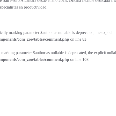
 San Pedro Alcántara desde el año 2013. Oficina flexible dedicada a fa
pecialistas en productividad.
ly marking parameter $author as nullable is deprecated, the explicit n
components/com_zoo/tables/comment.php
on line
83
arking parameter $author as nullable is deprecated, the explicit nullab
components/com_zoo/tables/comment.php
on line
108