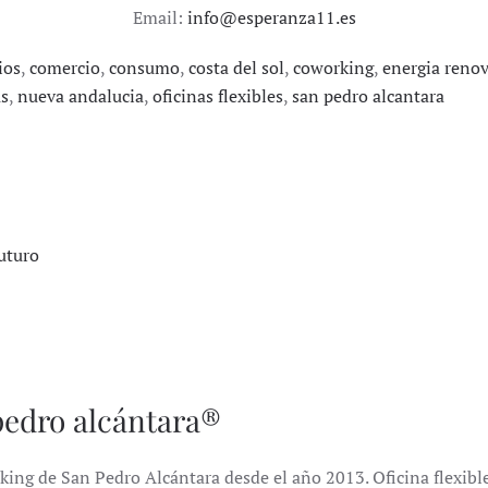
Email:
info@esperanza11.es
ios
,
comercio
,
consumo
,
costa del sol
,
coworking
,
energia reno
as
,
nueva andalucia
,
oficinas flexibles
,
san pedro alcantara
uturo
pedro alcántara®
king de San Pedro Alcántara desde el año 2013. Oficina flexible 