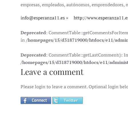
empresas, empleados, autónomos, emprendedores, nóma
info@esperanza11.es
http://www.esperanza11.e
Deprecated
: CommentTable::getCommentsForItem(): 
in
/homepages/15/d318719000/htdocs/e11/admin
Deprecated
: CommentTable::getLastComment(): Impli
/homepages/15/d318719000/htdocs/e11/adminis
Leave a comment
Please login to leave a comment. Optional login bel