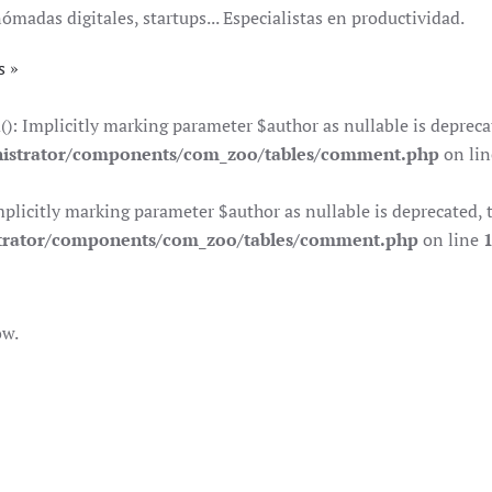
das digitales, startups... Especialistas en productividad.
s
Implicitly marking parameter $author as nullable is deprecate
istrator/components/com_zoo/tables/comment.php
on li
citly marking parameter $author as nullable is deprecated, th
trator/components/com_zoo/tables/comment.php
on line
ow.