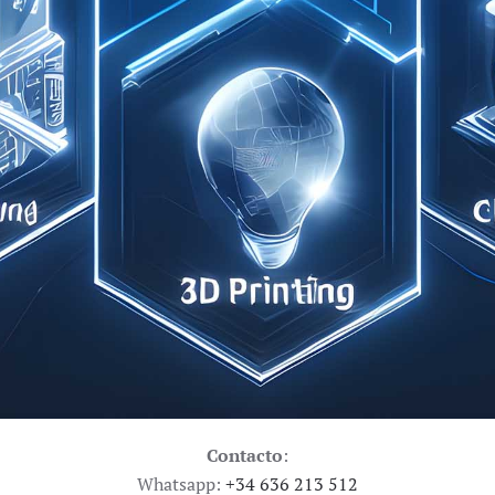
Contacto
:
Whatsapp:
+34 636 213 512